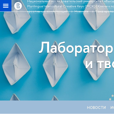
Национальный исследовательский университет «Высш
Plurilingual Intercultural Creative Keys (PICK) | Ключ
креативных компетенций
Новости
Тема «репо
Лаборатор
и т
НОВОСТИ
И