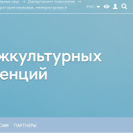
льных наук
Департамент психологии
РУС
ратория языковых, межкультурных и
ежкультурных
тенций
СМИ
ПАРТНЕРЫ