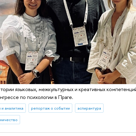
ории языковых, межкультурных и креативных компетенций
грессе по психологии в Праге.
 и аналитика
репортаж о событии
аспирантура
дничество