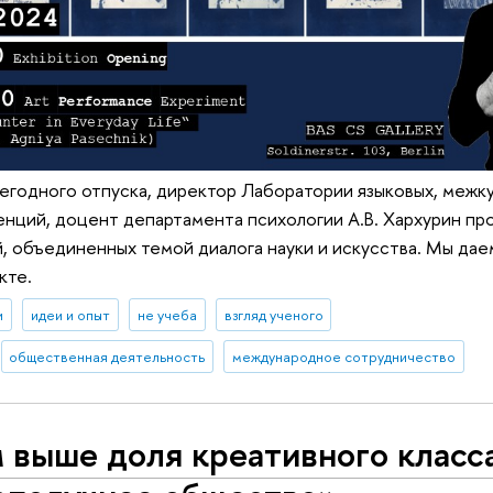
егодного отпуска, директор Лаборатории языковых, межку
нций, доцент департамента психологии А.В. Хархурин пр
 объединенных темой диалога науки и искусства. Мы дае
кте.
и
идеи и опыт
не учеба
взгляд ученого
общественная деятельность
международное сотрудничество
 выше доля креативного класса