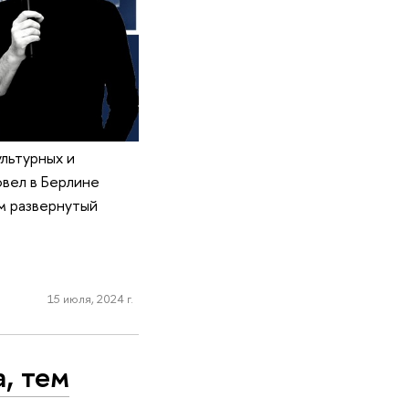
льтурных и
овел в Берлине
м развернутый
15 июля, 2024 г.
, тем