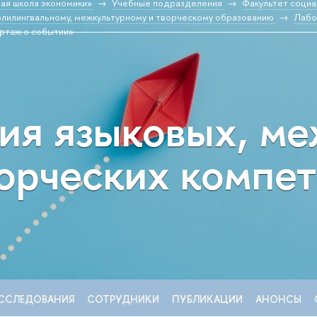
ая школа экономики»
Учебные подразделения
Факультет социа
и к полилингвальному, межкультурному и творческому образованию
Лабо
ртаж о событии»
ия языковых, м
ворческих компе
ССЛЕДОВАНИЯ
СОТРУДНИКИ
ПУБЛИКАЦИИ
АНОНСЫ