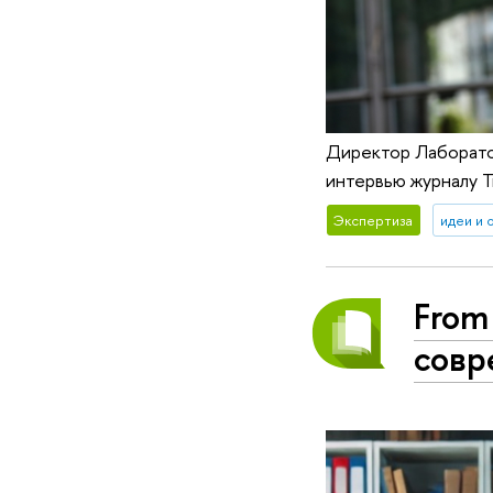
Директор Лаборатор
интервью журналу 
Экспертиза
идеи и 
From
совр