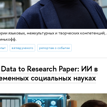
ии языковых, межкультурных и творческих компетенций, А
Тинькофф.
опыт
взгляд ученого
репортаж о событии
 Data to Research Paper: ИИ в
еменных социальных науках