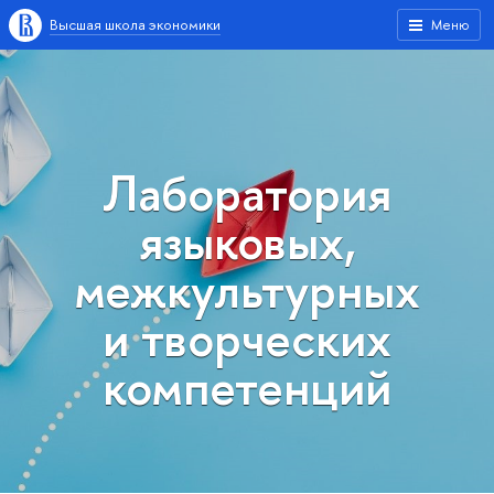
Высшая школа экономики
Меню
Лаборатория
языковых,
межкультурных
и творческих
компетенций