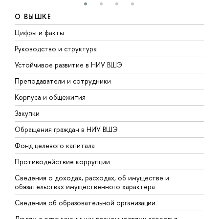
О ВЫШКЕ
Цифры и факты
Л
Руководство и структура
Д
Устойчивое развитие в НИУ ВШЭ
О
Преподаватели и сотрудники
П
Корпуса и общежития
В
Закупки
П
Обращения граждан в НИУ ВШЭ
А
Фонд целевого капитала
Д
Противодействие коррупции
Ц
Сведения о доходах, расходах, об имуществе и
Б
обязательствах имущественного характера
О
Сведения об образовательной организации
О
Людям с ограниченными возможностями здоровья