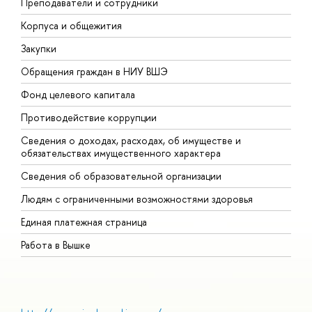
Преподаватели и сотрудники
П
Корпуса и общежития
В
Закупки
П
Обращения граждан в НИУ ВШЭ
А
Фонд целевого капитала
Д
Противодействие коррупции
Ц
Сведения о доходах, расходах, об имуществе и
Б
обязательствах имущественного характера
О
Сведения об образовательной организации
О
Людям с ограниченными возможностями здоровья
Единая платежная страница
Работа в Вышке