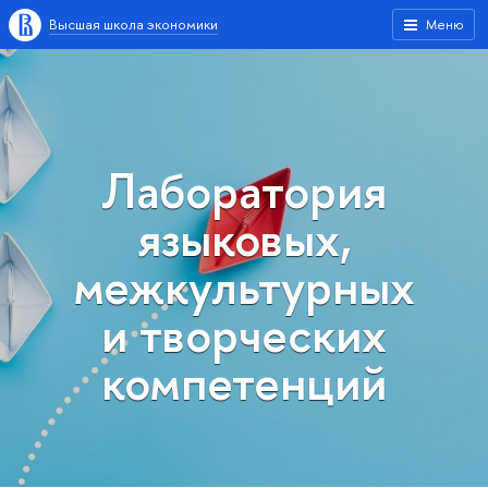
Высшая школа экономики
Меню
Лаборатория
языковых,
межкультурных
и творческих
компетенций