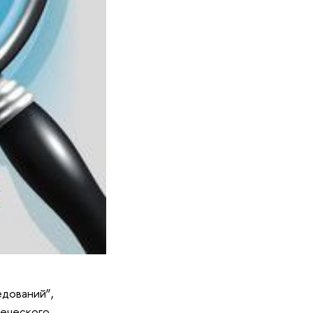
едований”,
веческого