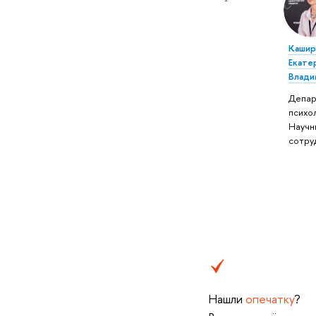
Кашир
Екате
Влади
Депар
психол
Научн
сотру
Нашли
опечатку
?