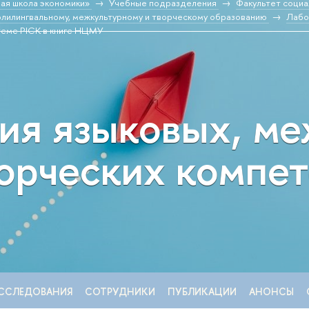
ая школа экономики»
Учебные подразделения
Факультет социа
и к полилингвальному, межкультурному и творческому образованию
Лабо
стеме PICK в книге НЦМУ
ия языковых, м
ворческих компе
ССЛЕДОВАНИЯ
СОТРУДНИКИ
ПУБЛИКАЦИИ
АНОНСЫ