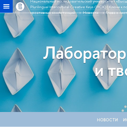
Национальный исследовательский университет «Высш
Plurilingual Intercultural Creative Keys (PICK) | Ключ
креативных компетенций
Новости
Глава о си
Лаборатор
и т
НОВОСТИ
И