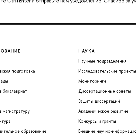
те Ctrl+Enter и отправьте нам уведомление. Спасибо за у
ЗОВАНИЕ
НАУКА
Научные подразделения
вская подготовка
Исследовательские проекты
иады
Мониторинги
в бакалавриат
Диссертационные советы
Защиты диссертаций
в магистратуру
Академическое развитие
нтура
Конкурсы и гранты
ительное образование
Внешние научно-информаци