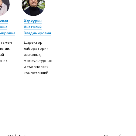
ская
Хархурин
рина
Анатолий
мировна
Владимирович
тамент
Директор
огии:
лаборатории
ый
языковых,
дник
межкультурных
и творческих
компетенций