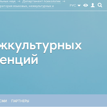
льных наук
Департамент психологии
РУС
ратория языковых, межкультурных и
ежкультурных
тенций
СМИ
ПАРТНЕРЫ