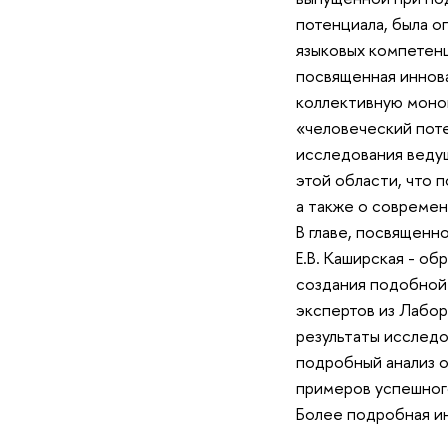
потенциала, была о
языковых компетенц
посвященная иннов
коллективную моно
«человеческий пот
исследования ведущ
этой области, что 
а также о современ
В главе, посвященной
Е.В. Каширская - о
создания подобной
экспертов из Лабор
результаты исследо
подробный анализ 
примеров успешног
Более подробная ин