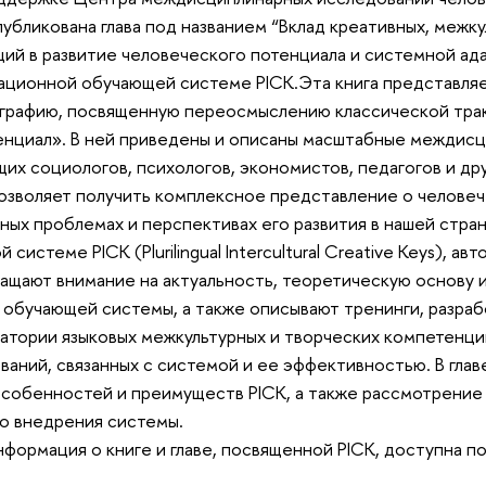
публикована глава под названием “Вклад креативных, межку
ий в развитие человеческого потенциала и системной ада
ационной обучающей системе PICK.Эта книга представля
графию, посвященную переосмыслению классической трак
енциал». В ней приведены и описаны масштабные междис
их социологов, психологов, экономистов, педагогов и др
позволяет получить комплексное представление о челове
ных проблемах и перспективах его развития в нашей стра
 системе PICK (Plurilingual Intercultural Creative Keys), авт
бращают внимание на актуальность, теоретическую основу 
 обучающей системы, а также описывают тренинги, разра
атории языковых межкультурных и творческих компетенци
ваний, связанных с системой и ее эффективностью. В глав
особенностей и преимуществ PICK, а также рассмотрение
о внедрения системы.
формация о книге и главе, посвященной PICK, доступна п