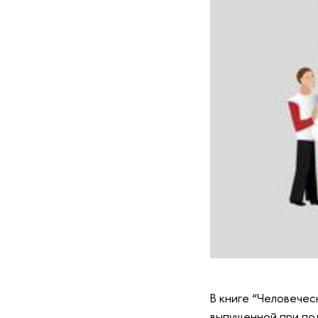
В книге “Человечес
выпущенной при по