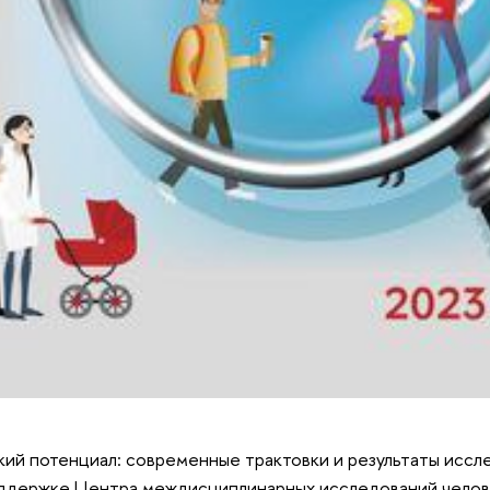
кий потенциал: современные трактовки и результаты иссл
ддержке Центра междисциплинарных исследований чело