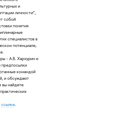
льтурных и
птации личности”,
ет собой
товки понятия
циплинарные
угих специалистов в
ческом потенциале,
не.
оры - А.В. Хархурин и
и предпосылки
ботанные командой
й, и обсуждают
е вы найдете
 практических
о
ссылке
.