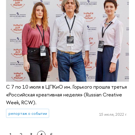
С 7 по 10 июля в ЦПКиО им. Горького прошла третья
«Российская креативная неделя» (Russian Creative
Week, RCW).
репортаж о событии
15 июля, 2022 г.
1
2
3
4
5