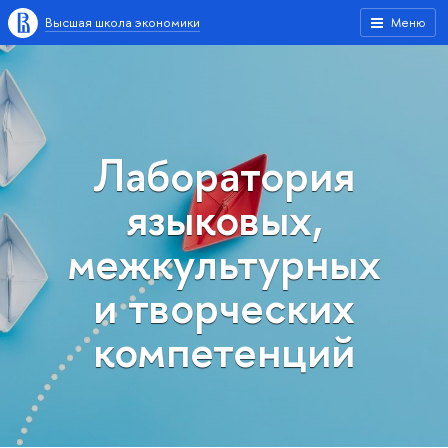
Высшая школа экономики
Меню
Лаборатория
языковых,
межкультурных
и творческих
компетенций