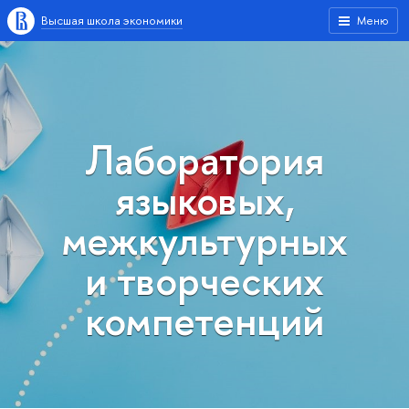
Высшая школа экономики
Меню
Лаборатория
языковых,
межкультурных
и творческих
компетенций