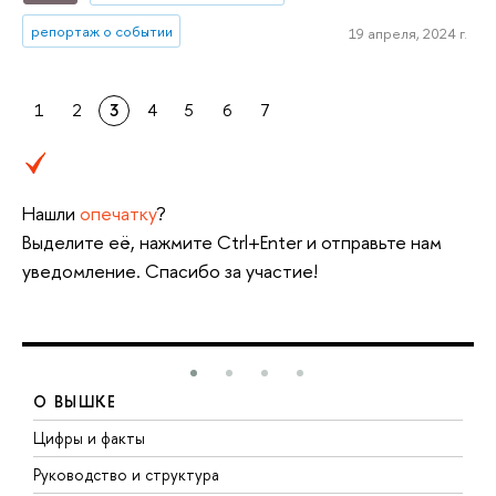
репортаж о событии
19 апреля, 2024 г.
1
2
3
4
5
6
7
Нашли
опечатку
?
Выделите её, нажмите Ctrl+Enter и отправьте нам
уведомление. Спасибо за участие!
О ВЫШКЕ
Цифры и факты
Л
Руководство и структура
Д