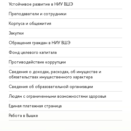
Устойчивое развитие в НИУ ВШЭ
О
Преподаватели и сотрудники
П
Корпуса и общежития
В
Закупки
П
Обращения граждан в НИУ ВШЭ
А
Фонд целевого капитала
Д
Противодействие коррупции
Ц
Сведения о доходах, расходах, об имуществе и
Б
обязательствах имущественного характера
О
Сведения об образовательной организации
О
Людям с ограниченными возможностями здоровья
Единая платежная страница
Работа в Вышке