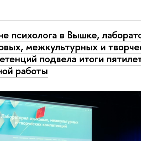
не психолога в Вышке, лаборат
овых, межкультурных и творче
етенций подвела итоги пятиле
ной работы