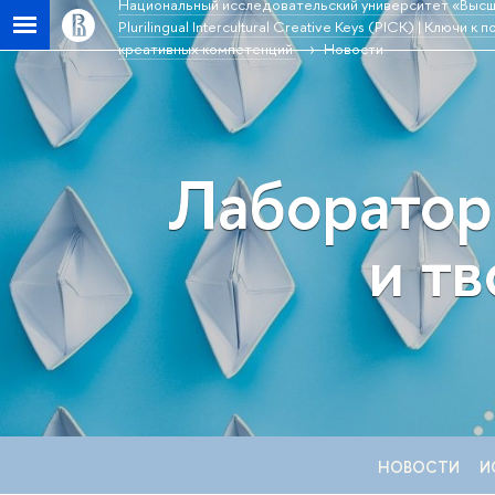
Национальный исследовательский университет «Высш
Plurilingual Intercultural Creative Keys (PICK) | Ключ
креативных компетенций
Новости
Лаборатор
и т
НОВОСТИ
И