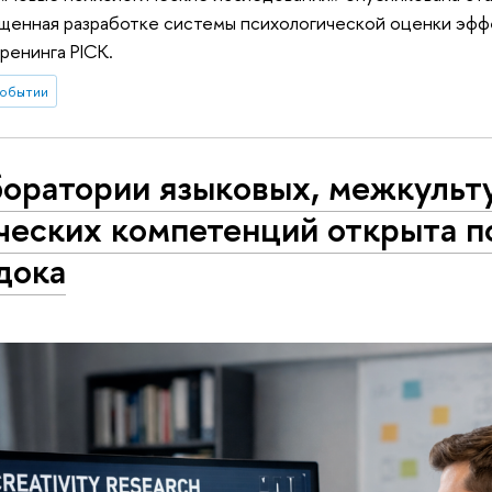
ященная разработке системы психологической оценки эф
ренинга PICK.
событии
боратории языковых, межкульт
ческих компетенций открыта п
дока