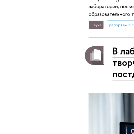
лаборатории, посв
образовательного т
Наука
репортаж о 
В ла
твор
пост