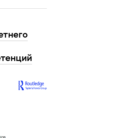
етнего
етенций