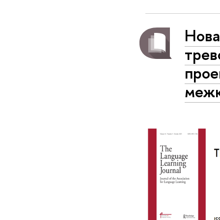
Нова
трев
прое
межк