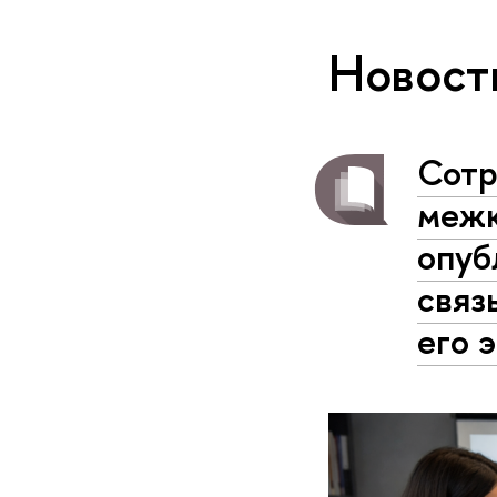
Новост
Сотр
межк
опуб
связ
его 