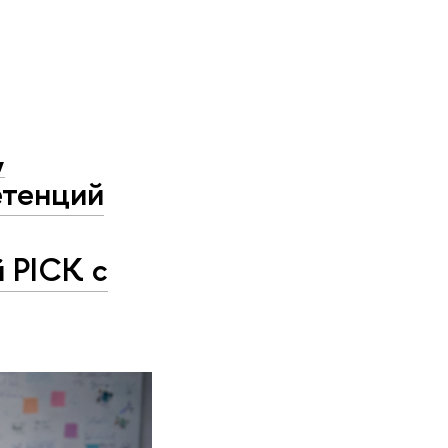
,
етенций
 PICK с