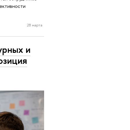
фективности
28 марта
урных и
озиция