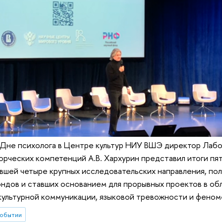
Дне психолога в Центре культур НИУ ВШЭ директор Лабо
орческих компетенций А.В. Хархурин представил итоги пя
вшей четыре крупных исследовательских направления, по
ндов и ставших основанием для прорывных проектов в об
культурной коммуникации, языковой тревожности и феном
событии