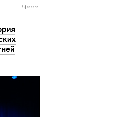
8 февраля
ория
ских
тней