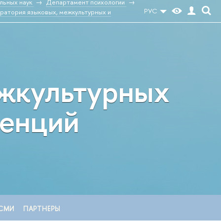
льных наук
Департамент психологии
РУС
ратория языковых, межкультурных и
ежкультурных
тенций
СМИ
ПАРТНЕРЫ