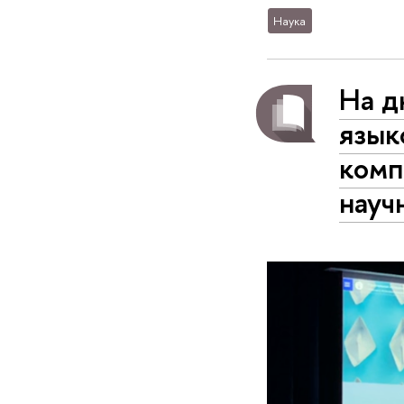
Наука
На д
язык
комп
науч