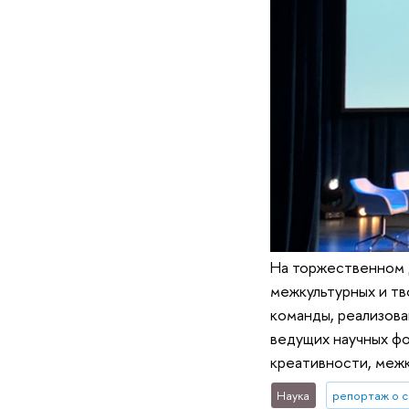
На торжественном 
межкультурных и тв
команды, реализова
ведущих научных фо
креативности, меж
Наука
репортаж о 