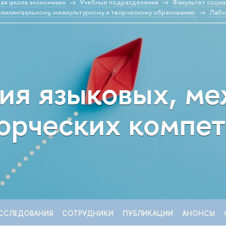
ая школа экономики»
Учебные подразделения
Факультет социа
и к полилингвальному, межкультурному и творческому образованию
Лабо
ия языковых, м
ворческих компе
ССЛЕДОВАНИЯ
СОТРУДНИКИ
ПУБЛИКАЦИИ
АНОНСЫ