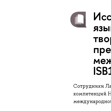
Исс
язы
тво
пре
меж
ISB
Сотрудники Ла
компетенций Н
международной 