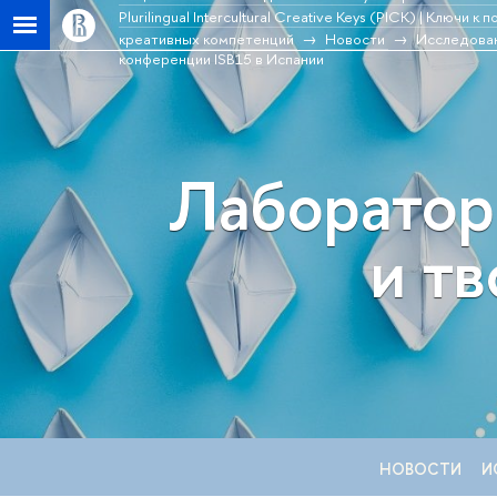
Plurilingual Intercultural Creative Keys (PICK) | Ключ
креативных компетенций
Новости
Исследован
конференции ISB15 в Испании
Лаборатор
и т
НОВОСТИ
И