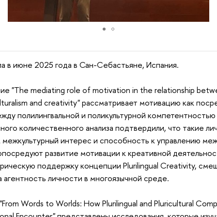
а в июне 2025 года в Сан-Себастьяне, Испания.
 "The mediating role of motivation in the relationship bet
iculturalism and creativity" рассматривает мотивацию как по
ежду полилингвальной и поликультурной компетентностью
ного количественного анализа подтвердили, что такие л
к межкультурный интерес и способность к управлению ме
опосредуют развитие мотивации к креативной деятельнос
ическую поддержку концепции Plurilingual Creativity, см
а агентность личности в многоязычной среде.
rom Words to Worlds: How Plurilingual and Pluricultural Comp
rsonal Encounter" представлены исследования, которые из