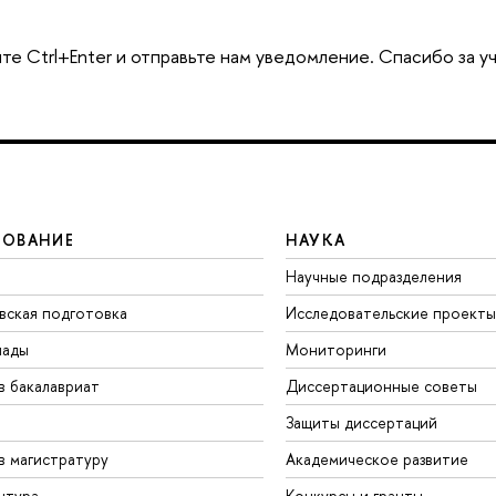
те Ctrl+Enter и отправьте нам уведомление. Спасибо за у
ЗОВАНИЕ
НАУКА
Научные подразделения
вская подготовка
Исследовательские проекты
иады
Мониторинги
в бакалавриат
Диссертационные советы
Защиты диссертаций
в магистратуру
Академическое развитие
нтура
Конкурсы и гранты