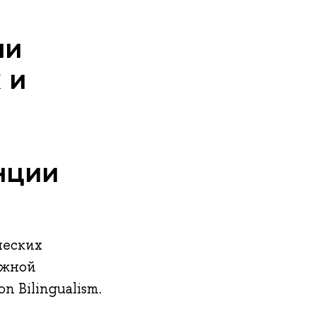
ии
 и
нции
ческих
ижной
 Bilingualism.