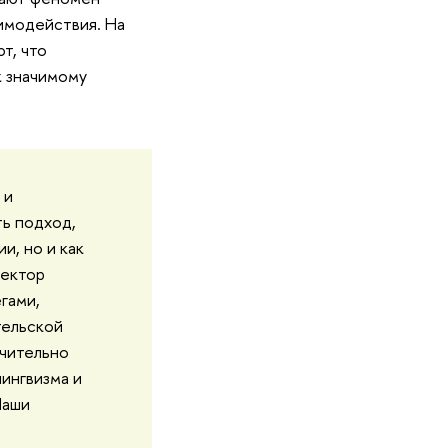
имодействия. На
т, что
к значимому
 и
ть подход,
и, но и как
ректор
гами,
тельской
ючительно
ингвизма и
Наши