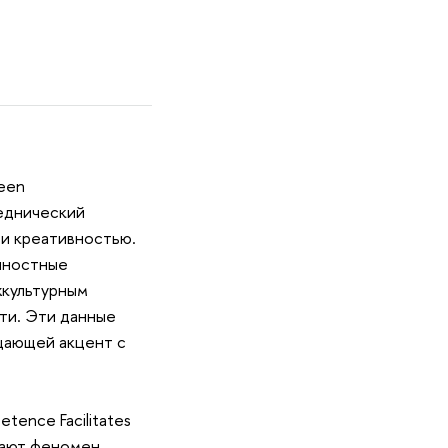
ween
среднический
 и креативностью.
ичностные
жкультурным
ти. Эти данные
ещающей акцент с
etence Facilitates
учают феномен