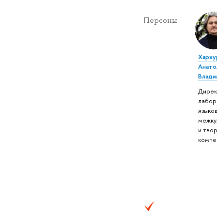
Персоны
Харху
Анато
Влади
Дирек
лабор
языков
межку
и тво
компе