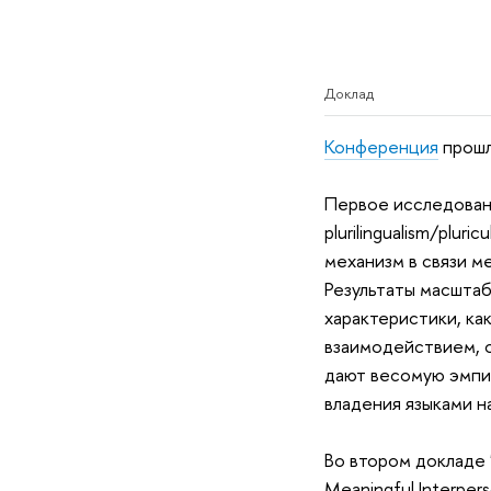
Доклад
Конференция
прошл
Первое исследование
plurilingualism/plur
механизм в связи м
Результаты масштаб
характеристики, ка
взаимодействием, 
дают весомую эмпир
владения языками н
Во втором докладе "F
Meaningful Interpe