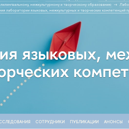
и к полилингвальному, межкультурному и творческому образованию
Лабо
ия лаборатории языковых, межкультурных и творческих компетенций 
ия языковых, м
ворческих компе
ССЛЕДОВАНИЯ
СОТРУДНИКИ
ПУБЛИКАЦИИ
АНОНСЫ