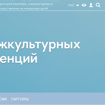
ратория языковых, межкультурных и
РУС
представлены на международной
ежкультурных
тенций
СМИ
ПАРТНЕРЫ