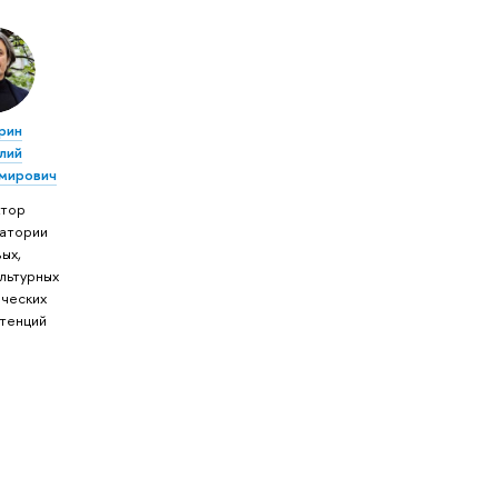
рин
лий
мирович
тор
атории
ых,
льтурных
рческих
тенций