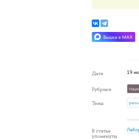
19 ию
Дата
Наук
Рубрики
репо
Темы
Лабор
В статье
упомянуты