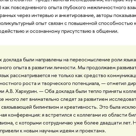
) как повседневного опыта глубокого межличностного вза
ранных через интервью и анкетирование, авторы показываю
поликультурный опыт связан с повышенной способностью 
одействию и осознанному присутствию в общении.
 доклада были направлены на переосмысление роли языка
ного опыта в развитии личности. Мы продолжаем развива
язык рассматривается не только как средство коммуникаци
ностного роста и творческого потенциала, — отметил ди
и А.В. Хархурин. — Оба доклада были тепло приняты колле
е много лет внимательно следят за развитием исследова
 связывающей билингвизм и креативность. Это была искл
ая конференция: я встретился с коллегами из области бил
визма, с которыми сотрудничаю уже более двадцати лет. 
привели к новым научным идеям и проектам».