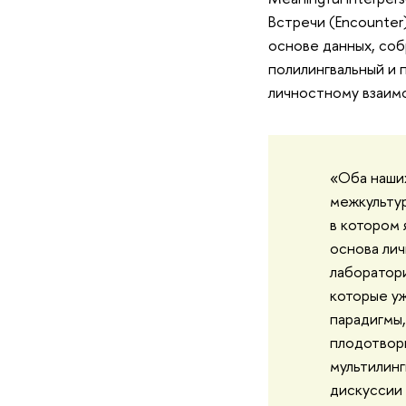
Встречи (Encounter
основе данных, соб
полилингвальный и 
личностному взаим
«Оба наших
межкультур
в котором 
основа лич
лаборатори
которые уж
парадигмы,
плодотворн
мультилинг
дискуссии 