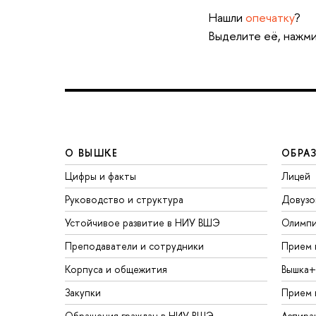
Нашли
опечатку
?
Выделите её, нажми
О ВЫШКЕ
ОБРА
Цифры и факты
Лицей
Руководство и структура
Довузо
Устойчивое развитие в НИУ ВШЭ
Олимп
Преподаватели и сотрудники
Прием 
Корпуса и общежития
Вышка+
Закупки
Прием 
Обращения граждан в НИУ ВШЭ
Аспира