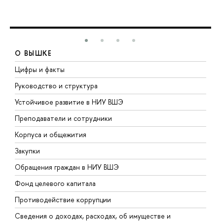
О ВЫШКЕ
Цифры и факты
Л
Руководство и структура
Д
Устойчивое развитие в НИУ ВШЭ
О
Преподаватели и сотрудники
П
Корпуса и общежития
В
Закупки
П
Обращения граждан в НИУ ВШЭ
А
Фонд целевого капитала
Д
Противодействие коррупции
Ц
Сведения о доходах, расходах, об имуществе и
Б