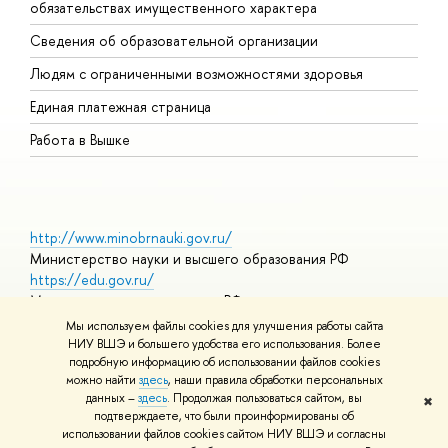
обязательствах имущественного характера
О
Сведения об образовательной организации
О
Людям с ограниченными возможностями здоровья
Единая платежная страница
Работа в Вышке
http://www.minobrnauki.gov.ru/
Министерство науки и высшего образования РФ
https://edu.gov.ru/
Министерство просвещения РФ
https://elearning.hse.ru/mooc
Мы используем файлы cookies для улучшения работы сайта
Массовые открытые онлайн-курсы
НИУ ВШЭ и большего удобства его использования. Более
подробную информацию об использовании файлов cookies
можно найти
здесь
, наши правила обработки персональных
данных –
здесь
. Продолжая пользоваться сайтом, вы
✖
© НИУ ВШЭ 1993–2026
Адреса и контакты
Условия
подтверждаете, что были проинформированы об
использования материалов
Политика конфиденциальности
Карта
использовании файлов cookies сайтом НИУ ВШЭ и согласны
сайта