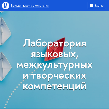
Высшая школа экономики
Меню
Лаборатория
языковых,
межкультурных
и творческих
компетенций