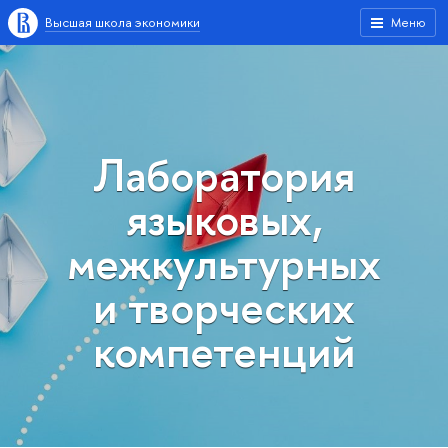
Высшая школа экономики
Меню
Лаборатория
языковых,
межкультурных
и творческих
компетенций