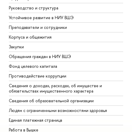
Руководство и структура
Д
Устойчивое развитие в НИУ ВШЭ
О
Преподаватели и сотрудники
П
Корпуса и общежития
В
Закупки
П
Обращения граждан в НИУ ВШЭ
А
Фонд целевого капитала
Д
Противодействие коррупции
Ц
Сведения о доходах, расходах, об имуществе и
Б
обязательствах имущественного характера
О
Сведения об образовательной организации
О
Людям с ограниченными возможностями здоровья
Единая платежная страница
Работа в Вышке